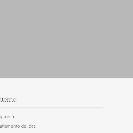
nterno
mpronta
attamento dei dati