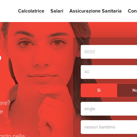
Calcolatrice
Salari
Assicurazione Sanitaria
Con
Stipendio
o
mensile
lordo
in
Età
CHF
in
anni
Sì
N
iere?
single
te
nessun bambino
lordo nella