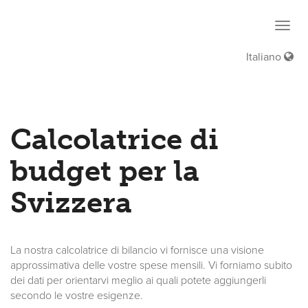
Haup
öffne
Italiano
Calcolatrice di
budget per la
Svizzera
La nostra calcolatrice di bilancio vi fornisce una visione
approssimativa delle vostre spese mensili. Vi forniamo subito
dei dati per orientarvi meglio ai quali potete aggiungerli
secondo le vostre esigenze.